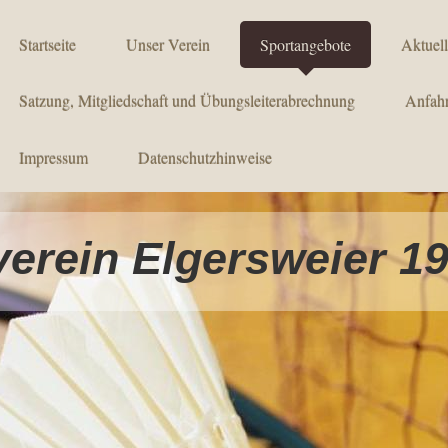
Startseite
Unser Verein
Sportangebote
Aktuell
Satzung, Mitgliedschaft und Übungsleiterabrechnung
Anfahr
Impressum
Datenschutzhinweise
erein Elgersweier 19